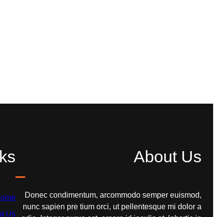
ks
About Us
Donec condimentum, arcommodo semper euismod,
ome
nunc sapien pre tium orci, ut pellentesque mi dolor a
t Us