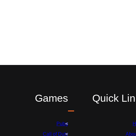
Games
Quick Lin
Pubg
H
Call of Duty
Abou