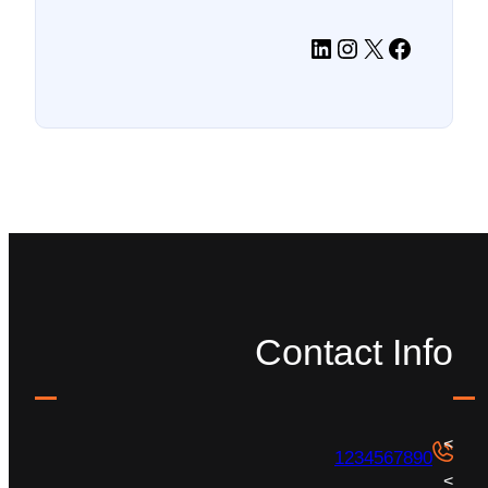
فیس‌بوک
X
اینستاگرم
لینکداین
Contact Info
1234567890