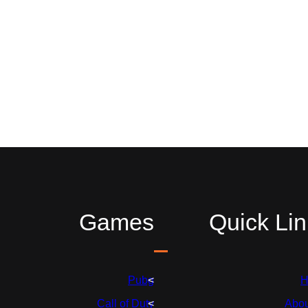
Games
Quick Lin
Pubg
H
Call of Duty
Abou