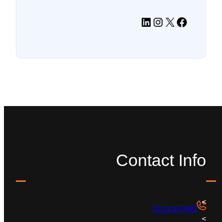
فیس‌بوک
X
اینستاگرم
لینکداین
Contact Info
1234567890