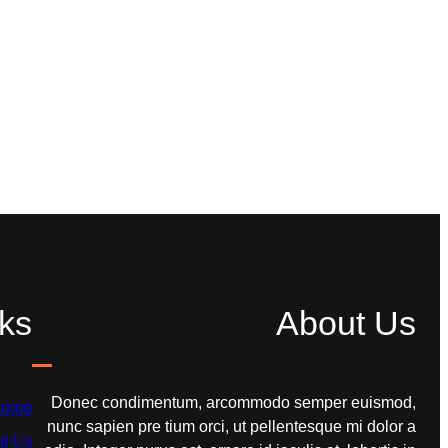
ks
About Us
Donec condimentum, arcommodo semper euismod,
ome
nunc sapien pre tium orci, ut pellentesque mi dolor a
t Us