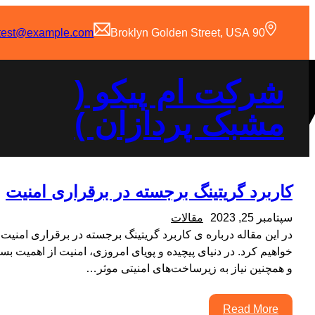
رفتن
به
test@example.com
90 Broklyn Golden Street, USA
محتوا
شرکت ام پیکو (
مشبک پردازان )
کاربرد گریتینگ‌ برجسته در برقراری امنیت
سپتامبر 25, 2023
مقالات
در این مقاله درباره ی کاربرد گریتینگ‌ برجسته در برقراری امنیت 
خواهیم کرد. در دنیای پیچیده و پویای امروزی، امنیت از اهمیت ب
و همچنین نیاز به زیرساخت‌های امنیتی موثر…
Read More