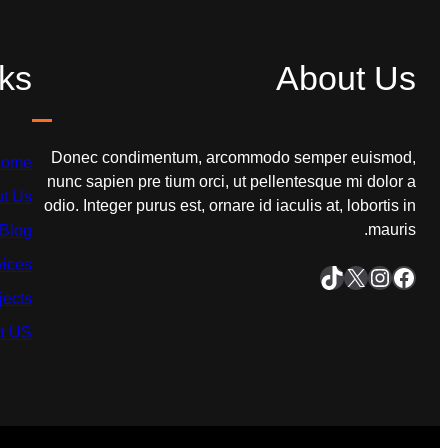
ks
About Us
Donec condimentum, arcommodo semper euismod,
ome
nunc sapien pre tium orci, ut pellentesque mi dolor a
t Us
odio. Integer purus est, ornare id iaculis at, lobortis in
mauris.
Blog
vices
فیس‌بوک
اینستاگرم
X
تیک‌تاک
jects
t US