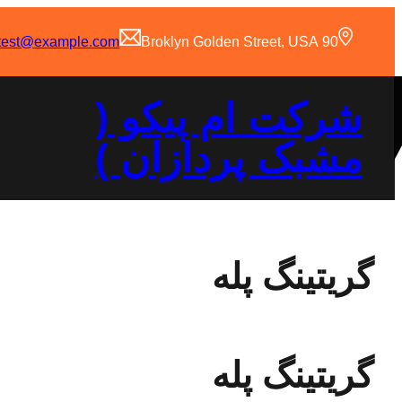
رفتن
به
test@example.com
90 Broklyn Golden Street, USA
محتوا
شرکت ام پیکو (
مشبک پردازان )
گریتینگ پله
گریتینگ پله