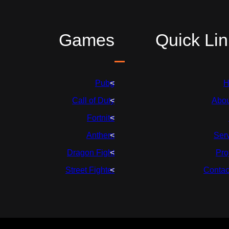
Games
Quick Lin
Pubg
H
Call of Duty
Abou
Fortnite
Anthem
Ser
Dragon Fight
Pro
Street Fighter
Contac