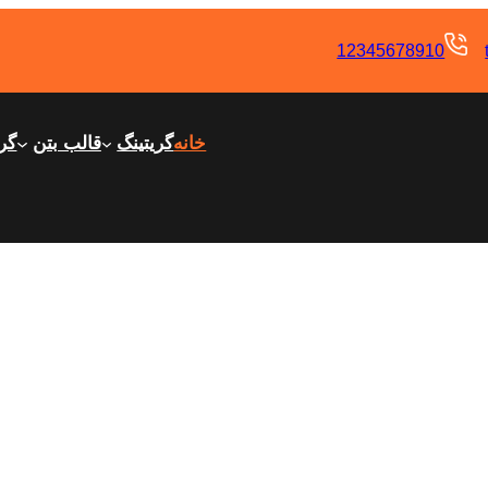
12345678910
خانه
گریتینگ
قالب بتن
گری